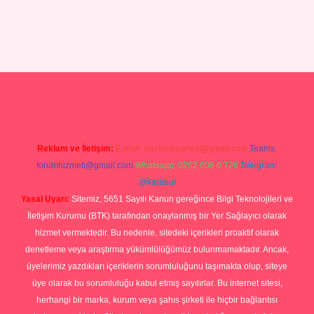
ilbet yeni giriş adresi
Reklam ve İletişim:
E-mail:
backlinkpaneli@gmail.com
Teams:
forumhizmeti@gmail.com
Whatsapp: 0262 606 0 726
Telegram:
@karabul
Yasal Uyarı:
Sitemiz, 5651 Sayılı Kanun gereğince Bilgi Teknolojileri ve
İletişim Kurumu (BTK) tarafından onaylanmış bir Yer Sağlayıcı olarak
hizmet vermektedir. Bu nedenle, sitedeki içerikleri proaktif olarak
denetleme veya araştırma yükümlülüğümüz bulunmamaktadır. Ancak,
üyelerimiz yazdıkları içeriklerin sorumluluğunu taşımakta olup, siteye
üye olarak bu sorumluluğu kabul etmiş sayılırlar. Bu internet sitesi,
herhangi bir marka, kurum veya şahıs şirketi ile hiçbir bağlantısı