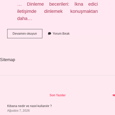
… Dinleme becerileri: İkna edici
iletişimde dinlemek konuşmaktan
daha…
İKna
Devamını okuyun
Yorum Bırak
Unsurları
Nelerdir
Sitemap
Sidebar
Son Yazılar
Kibana nedir ve nasıl kullanılır ?
Ağustos 7, 2026