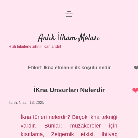
menüyü
Anasayfa
aç
Gizlilik Politikası
Anlık İlham Molası
Hızlı bilgilerle zihnini canlandır!
Yasal Uyarı
Hakkımızda
Etiket:
İkna etmenin ilk koşulu nedir
İKna Unsurları Nelerdir
Tarih: Nisan 13, 2025
İkna türleri nelerdir? Birçok ikna tekniği
vardır. Bunlar; müzakereler için
kısıtlama, Zeigernik etkisi, ihtiyaç