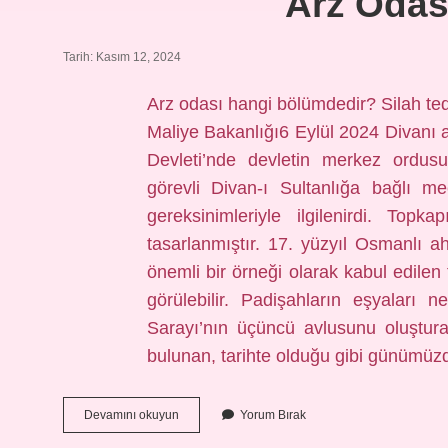
Arz Odası
Tarih: Kasım 12, 2024
Arz odası hangi bölümdedir? Silah teda
Maliye Bakanlığı6 Eylül 2024 Divanı a
Devleti’nde devletin merkez ordusu
görevli Divan-ı Sultanlığa bağlı m
gereksinimleriyle ilgilenirdi. To
tasarlanmıştır. 17. yüzyıl Osmanlı
önemli bir örneği olarak kabul edile
görülebilir. Padişahların eşyaları 
Sarayı’nın üçüncü avlusunu oluştur
bulunan, tarihte olduğu gibi günümüz
Arz
Devamını okuyun
Yorum Bırak
Odası