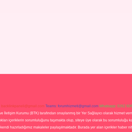
:
backlinkpaneli@gmail.com
Teams:
forumhizmeti@gmail.com
Whatsapp: 0262 606
ve İletişim Kurumu (BTK) tarafından onaylanmış bir Yer Sağlayıcı olarak hizmet verm
rı içeriklerin sorumluluğunu taşımakta olup, siteye üye olarak bu sorumluluğu kabul
a kendi hazırladığımız makaleler paylaşılmaktadır. Burada yer alan içerikler haber 