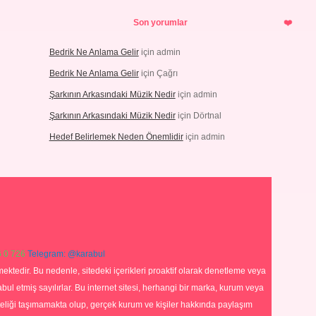
Son yorumlar
Bedrik Ne Anlama Gelir
için
admin
Bedrik Ne Anlama Gelir
için
Çağrı
Şarkının Arkasındaki Müzik Nedir
için
admin
Şarkının Arkasındaki Müzik Nedir
için
Dörtnal
Hedef Belirlemek Neden Önemlidir
için
admin
 0 726
Telegram: @karabul
ektedir. Bu nedenle, sitedeki içerikleri proaktif olarak denetleme veya
 etmiş sayılırlar. Bu internet sitesi, herhangi bir marka, kurum veya
niteliği taşımamakta olup, gerçek kurum ve kişiler hakkında paylaşım