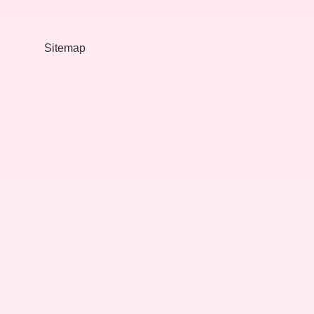
Ne
Işe
Yarar
Sitemap