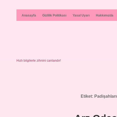
Anasayfa
Gizlilik Politikası
Yasal Uyarı
Hakkımızda
Hızlı bilgilerle zihnini canlandır!
Etiket:
Padişahların