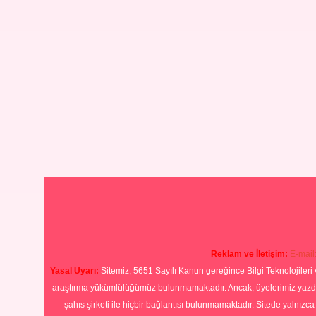
Reklam ve İletişim:
E-mail
Yasal Uyarı:
Sitemiz, 5651 Sayılı Kanun gereğince Bilgi Teknolojileri 
araştırma yükümlülüğümüz bulunmamaktadır. Ancak, üyelerimiz yazdıkla
şahıs şirketi ile hiçbir bağlantısı bulunmamaktadır. Sitede yalnızc