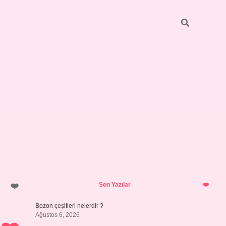
Sidebar
ilbet yeni 
Son Yazılar
Bozon çeşitleri nelerdir ?
Ağustos 6, 2026