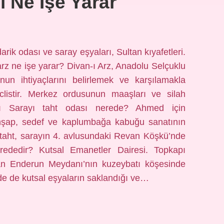
 Ne Işe Yarar
rik odası ve saray eşyaları, Sultan kıyafetleri.
rz ne işe yarar? Divan-ı Arz, Anadolu Selçuklu
nun ihtiyaçlarını belirlemek ve karşılamakla
eclistir. Merkez ordusunun maaşları ve silah
pkapı Sarayı taht odası nerede? Ahmed için
 ahşap, sedef ve kaplumbağa kabuğu sanatının
n taht, sarayın 4. avlusundaki Revan Köşkü’nde
nerededir? Kutsal Emanetler Dairesi. Topkapı
an Enderun Meydanı’nın kuzeybatı köşesinde
de de kutsal eşyaların saklandığı ve…