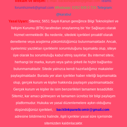
Reklam ve İletişim:
E-mail:
backlinkpaneli@gmail.com
Teams:
forumhizmeti@gmail.com
Whatsapp: 0262 606 0 726
Telegram:
@karabul
Yasal Uyarı:
Sitemiz, 5651 Sayılı Kanun gereğince Bilgi Teknolojileri ve
İletişim Kurumu (BTK) tarafından onaylanmış bir Yer Sağlayıcı olarak
hizmet vermektedir. Bu nedenle, sitedeki içerikleri proaktif olarak
denetleme veya araştırma yükümlülüğümüz bulunmamaktadır. Ancak,
üyelerimiz yazdıkları içeriklerin sorumluluğunu taşımakta olup, siteye
üye olarak bu sorumluluğu kabul etmiş sayılırlar. Bu internet sitesi,
herhangi bir marka, kurum veya şahıs şirketi ile hiçbir bağlantısı
bulunmamaktadır. Sitede yalnızca kendi hazırladığımız makaleler
paylaşılmaktadır. Burada yer alan içerikler haber niteliği taşımamakta
olup, gerçek kurum ve kişiler hakkında paylaşım yapılmamaktadır.
Gerçek kurum ve kişiler ile isim benzerlikleri tamamen tesadüfidir.
Sitemiz, kar amacı gütmeyen ve tamamen ücretsiz bir bilgi paylaşım
platformudur. Hukuka ve yasal düzenlemelere aykırı olduğunu
düşündüğünüz içerikleri,
backlinkpanelicomtr@gmail.com
adresine bildirmeniz halinde, ilgili içerikler yasal süre içerisinde
sitemizden kaldırılacaktır.