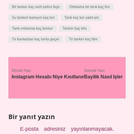
Bir tanker kaç varil petrol taşır
Ortalama bir tank kaç ton
Su tankeri kamyon kaç ton
Tank kaç ton yakıt alır
Tank ortalama kaç tondur
Tanker kaç kilo
Tır kantardan kaç tonla geçer
Tır tanker kaç litre
Önceki Yazı
Sonraki Yazı
Instagram Hesabı Niye Kısıtlanır
Bayilik Nasıl Işler
Bir yanıt yazın
E-posta adresiniz yayınlanmayacak.