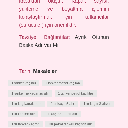
kapaktan oluşur. Kapak sayısı,
yükleme ve boşaltma işlemini
kolaylaştırmak için kullanıcılar
(sürücüler) için önemlidir.
Tavsiyeli Bağlantılar:
Ayrık Otunun
Başka Adı Var Mı
Tarih:
Makaleler
1 tanker kaç m3
1 tanker mazot kaç ton
1 tanker ne kadar su alır
1 tanker petrol kaç litre
1 tır kaç kapak eder
1 tır kaç m3 alır
1 tır kaç m3 alıyor
1 tır kaç ton alır
1 tır kaç ton demir alır
1 tır tanker kaç ton
Bir petrol tankeri kaç ton alır