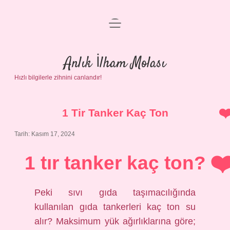
menüyü
Anasayfa
aç
Gizlilik Politikası
Anlık İlham Molası
Hızlı bilgilerle zihnini canlandır!
Yasal Uyarı
Hakkımızda
1 Tir Tanker Kaç Ton
Tarih: Kasım 17, 2024
1 tır tanker kaç ton?
Peki sıvı gıda taşımacılığında
kullanılan gıda tankerleri kaç ton su
alır? Maksimum yük ağırlıklarına göre;