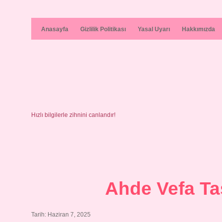
Anasayfa
Gizlilik Politikası
Yasal Uyarı
Hakkımızda
Hızlı bilgilerle zihnini canlandır!
Ahde Vefa T
Tarih: Haziran 7, 2025