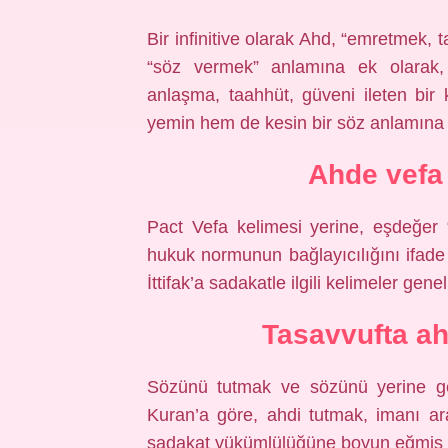
Bir infinitive olarak Ahd, “emretmek, 
“söz vermek” anlamına ek olarak, b
anlaşma, taahhüt, güveni ileten bir
yemin hem de kesin bir söz anlamına g
Ahde vefa 
Pact Vefa kelimesi yerine, eşdeğer “
hukuk normunun bağlayıcılığını ifade e
İttifak’a sadakatle ilgili kelimeler gen
Tasavvufta a
Sözünü tutmak ve sözünü yerine get
Kuran’a göre, ahdi tutmak, imanı ara
sadakat yükümlülüğüne boyun eğmiş o