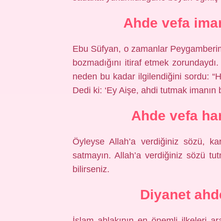
Ahde vefa ima
Ebu Süfyan, o zamanlar Peygamberim
bozmadığını itiraf etmek zorundaydı
neden bu kadar ilgilendiğini sordu: “H
Dedi ki: ‘Ey Aişe, ahdi tutmak imanın b
Ahde vefa han
Öyleyse Allah’a verdiğiniz sözü, ka
satmayın. Allah’a verdiğiniz sözü tut
bilirseniz.
Diyanet ahd
İslam ahlakının en önemli ilkeleri ar