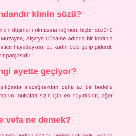
ndandır kimin sözü?
izin düşmanı olmasına rağmen, hiçbir sözünü
. Muzayne, Aişe’ye Cüsame adında bir kadınla
atice hayattayken, bu kadın bize gelip giderdi.
ir parçasıdır.'”
gi ayette geçiyor?
rşılığında alacağınızdan daha az bir bedelle
manın mükafatı sizin için en hayırlısıdır, eğer
e vefa ne demek?
asında verilen sözleri yerine getirmek, verilen