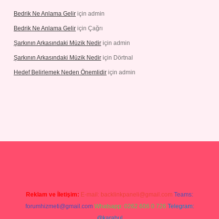
Bedrik Ne Anlama Gelir
için
admin
Bedrik Ne Anlama Gelir
için
Çağrı
Şarkının Arkasındaki Müzik Nedir
için
admin
Şarkının Arkasındaki Müzik Nedir
için
Dörtnal
Hedef Belirlemek Neden Önemlidir
için
admin
resi
Reklam ve İletişim:
E-mail:
backlinkpaneli@gmail.com
Teams:
forumhizmeti@gmail.com
Whatsapp: 0262 606 0 726
Telegram:
@karabul