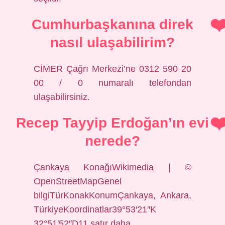
Cumhurbaşkanına direk
nasıl ulaşabilirim?
CİMER Çağrı Merkezi’ne 0312 590 20
00 / 0 numaralı telefondan
ulaşabilirsiniz.
Recep Tayyip Erdoğan’ın evi
nerede?
Çankaya KonağıWikimedia | ©
OpenStreetMapGenel
bilgiTürKonakKonumÇankaya, Ankara,
TürkiyeKoordinatlar39°53′21″K
32°51′52″D11 satır daha