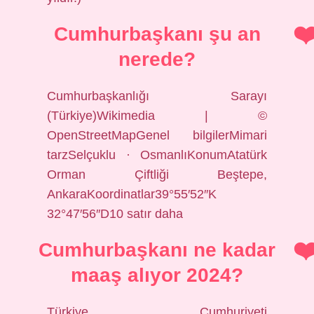
Cumhurbaşkanı şu an
nerede?
Cumhurbaşkanlığı Sarayı
(Türkiye)Wikimedia | ©
OpenStreetMapGenel bilgilerMimari
tarzSelçuklu · OsmanlıKonumAtatürk
Orman Çiftliği Beştepe,
AnkaraKoordinatlar39°55′52″K
32°47′56″D10 satır daha
Cumhurbaşkanı ne kadar
maaş alıyor 2024?
Türkiye Cumhuriyeti