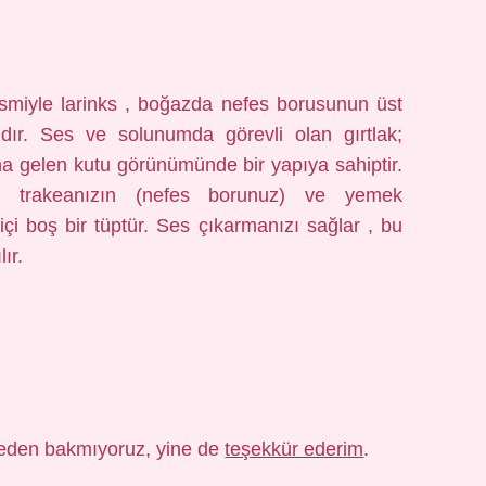
 ismiyle larinks , boğazda nefes borusunun üst
ır. Ses ve solunumda görevli olan gırtlak;
a gelen kutu görünümünde bir yapıya sahiptir.
da, trakeanızın (nefes borunuz) ve yemek
i boş bir tüptür. Ses çıkarmanızı sağlar , bu
ır.
eden bakmıyoruz, yine de
teşekkür ederim
.