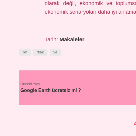
olarak değil, ekonomik ve toplumsa
ekonomik senaryoları daha iyi anlama
Tarih:
Makaleler
bir
rtlak
ve
Önceki Yazı
Google Earth ücretsiz mi ?