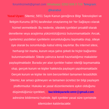
forumhizmeti@gmail.com
Whatsapp: 0262 606 0 726
Telegram:
@karabul
Yasal Uyarı:
Sitemiz, 5651 Sayılı Kanun gereğince Bilgi Teknolojileri ve
İletişim Kurumu (BTK) tarafından onaylanmış bir Yer Sağlayıcı olarak
hizmet vermektedir. Bu nedenle, sitedeki içerikleri proaktif olarak
denetleme veya araştırma yükümlülüğümüz bulunmamaktadır. Ancak,
üyelerimiz yazdıkları içeriklerin sorumluluğunu taşımakta olup, siteye
üye olarak bu sorumluluğu kabul etmiş sayılırlar. Bu internet sitesi,
herhangi bir marka, kurum veya şahıs şirketi ile hiçbir bağlantısı
bulunmamaktadır. Sitede yalnızca kendi hazırladığımız makaleler
paylaşılmaktadır. Burada yer alan içerikler haber niteliği taşımamakta
olup, gerçek kurum ve kişiler hakkında paylaşım yapılmamaktadır.
Gerçek kurum ve kişiler ile isim benzerlikleri tamamen tesadüfidir.
Sitemiz, kar amacı gütmeyen ve tamamen ücretsiz bir bilgi paylaşım
platformudur. Hukuka ve yasal düzenlemelere aykırı olduğunu
düşündüğünüz içerikleri,
backlinkpanelicomtr@gmail.com
adresine bildirmeniz halinde, ilgili içerikler yasal süre içerisinde
sitemizden kaldırılacaktır.