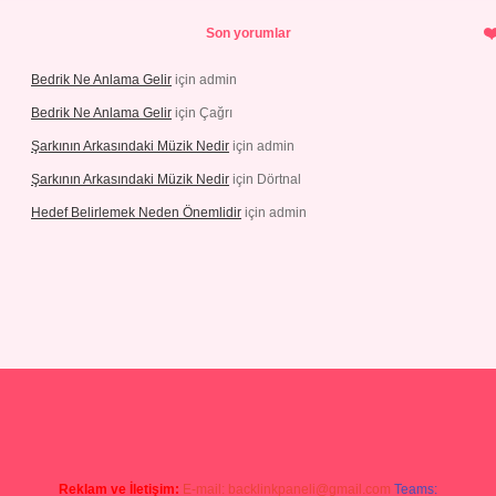
Son yorumlar
Bedrik Ne Anlama Gelir
için
admin
Bedrik Ne Anlama Gelir
için
Çağrı
Şarkının Arkasındaki Müzik Nedir
için
admin
Şarkının Arkasındaki Müzik Nedir
için
Dörtnal
Hedef Belirlemek Neden Önemlidir
için
admin
 adresi
Reklam ve İletişim:
E-mail:
backlinkpaneli@gmail.com
Teams: