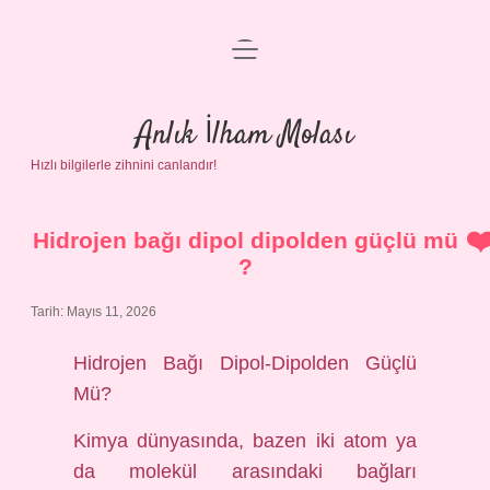
menüyü
Anasayfa
aç
Gizlilik Politikası
Anlık İlham Molası
Hızlı bilgilerle zihnini canlandır!
Yasal Uyarı
Hakkımızda
Hidrojen bağı dipol dipolden güçlü mü
?
Tarih: Mayıs 11, 2026
Hidrojen Bağı Dipol-Dipolden Güçlü
Mü?
Kimya dünyasında, bazen iki atom ya
da molekül arasındaki bağları